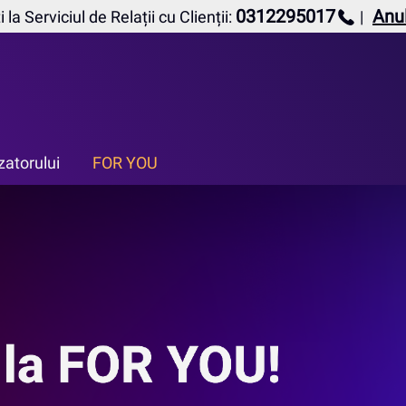
0312295017
Anu
 la Serviciul de Relații cu Clienții:
izatorului
FOR YOU