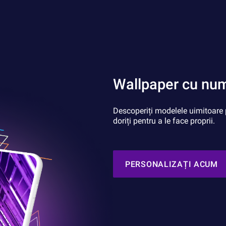
Wallpaper cu num
Descoperiți modelele uimitoare p
doriți pentru a le face proprii.
PERSONALIZAȚI ACUM