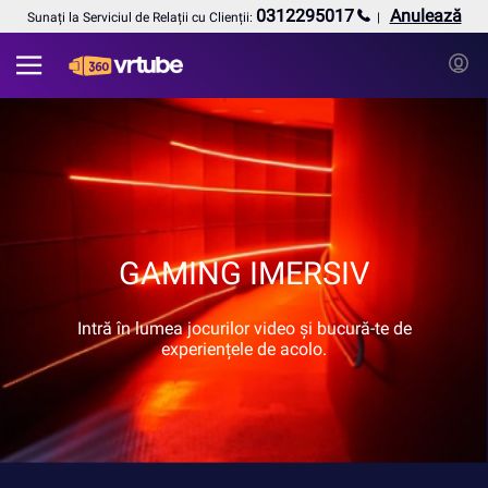
0312295017
Anulează
Sunați la Serviciul de Relații cu Clienții:
GAMING IMERSIV
Intră în lumea jocurilor video și bucură-te de
experiențele de acolo.