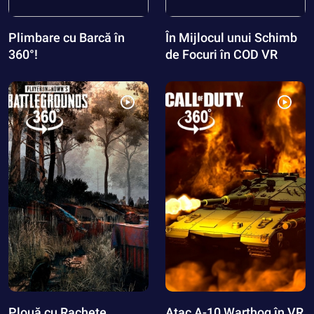
Plimbare cu Barcă în
În Mijlocul unui Schimb
360°!
de Focuri în COD VR
Plouă cu Rachete
Atac A-10 Warthog în VR