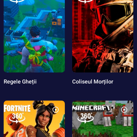
Regele Gheții
Coliseul Morților