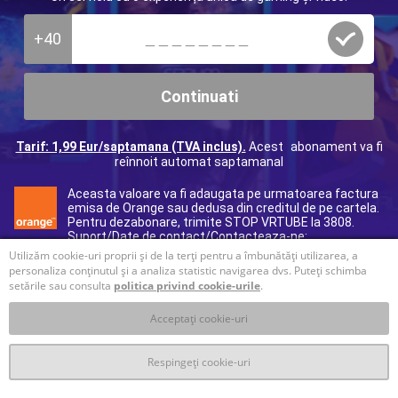
+40
Continuati
Tarif: 1,99 Eur/saptamana (TVA inclus).
Acest abonament va fi
reînnoit automat saptamanal
Aceasta valoare va fi adaugata pe urmatoarea factura
emisa de Orange sau dedusa din creditul de pe cartela.
Pentru dezabonare, trimite STOP VRTUBE la 3808.
Suport/Date de contact/Contacteaza-ne:
40312295017
(tarif normal), e-mail:
ro@helpdcb.com
Utilizăm cookie-uri proprii și de la terți pentru a îmbunătăți utilizarea, a
personaliza conținutul și a analiza statistic navigarea dvs. Puteți schimba
setările sau consulta
politica privind cookie-urile
.
Acceptați cookie-uri
Respingeți cookie-uri
T&C
Prelucrare datelor personale