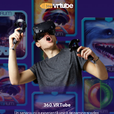
360 VRTube
Un serviciu cu o experiență unică de gaming și video.