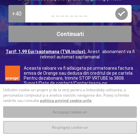
+40
Continuati
Tarif: 1,99 Eur/saptamana (TVA inclus).
Acest abonament va fi
reînnoit automat saptamanal
Aceasta valoare va fi adaugata pe urmatoarea factura
emisa de Orange sau dedusa din creditul de pe cartela.
Pentru dezabonare, trimite STOP VRTUBE la 3808.
Suport/Date de contact/Contacteaza-ne:
40312295017
(tarif normal), e-mail:
ro@helpdcb.com
Utilizăm cookie-uri proprii și de la terți pentru a îmbunătăți utilizarea, a
personaliza conținutul și a analiza statistic navigarea dvs. Puteți schimba
setările sau consulta
politica privind cookie-urile
.
Acceptați cookie-uri
Respingeți cookie-uri
T&C
Prelucrare datelor personale