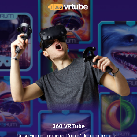
360 VRTube
Un serviciu cu o experiență unică de gaming și video.