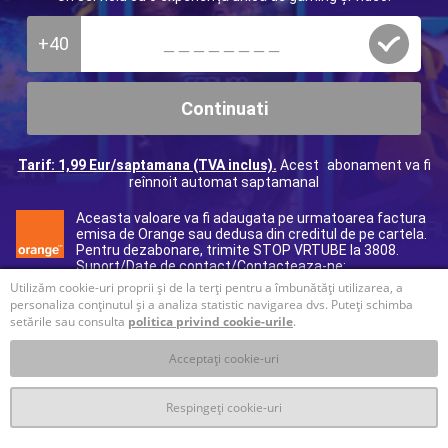
+40
Continuati
Tarif: 1,99 Eur/saptamana (TVA inclus).
Acest abonament va fi
reînnoit automat saptamanal
Aceasta valoare va fi adaugata pe urmatoarea factura
emisa de Orange sau dedusa din creditul de pe cartela.
Pentru dezabonare, trimite STOP VRTUBE la 3808.
Suport/Date de contact/Contacteaza-ne:
40312295017
(tarif normal), e-mail:
ro@helpdcb.com
Utilizăm cookie-uri proprii și de la terți pentru a îmbunătăți utilizarea, a
personaliza conținutul și a analiza statistic navigarea dvs. Puteți schimba
setările sau consulta
politica privind cookie-urile
.
Acceptați cookie-uri
Respingeți cookie-uri
T&C
Prelucrare datelor personale