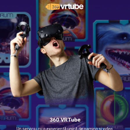
360 VRTube
Un serviciu cu o experiență unică de gaming și video.