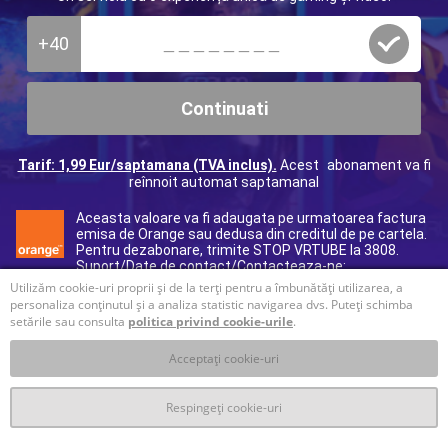
+40
Continuati
Tarif: 1,99 Eur/saptamana (TVA inclus).
Acest abonament va fi
reînnoit automat saptamanal
Aceasta valoare va fi adaugata pe urmatoarea factura
emisa de Orange sau dedusa din creditul de pe cartela.
Pentru dezabonare, trimite STOP VRTUBE la 3808.
Suport/Date de contact/Contacteaza-ne:
40312295017
(tarif normal), e-mail:
ro@helpdcb.com
Utilizăm cookie-uri proprii și de la terți pentru a îmbunătăți utilizarea, a
personaliza conținutul și a analiza statistic navigarea dvs. Puteți schimba
setările sau consulta
politica privind cookie-urile
.
Acceptați cookie-uri
Respingeți cookie-uri
T&C
Prelucrare datelor personale