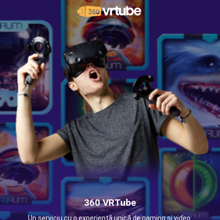
360 VRTube
Un serviciu cu o experiență unică de gaming și video.