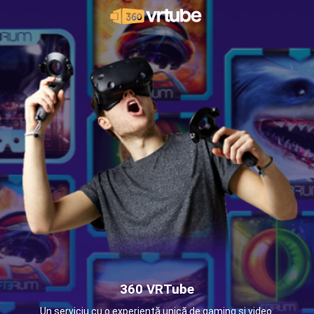
360 VRTube
Un serviciu cu o experiență unică de gaming și video.