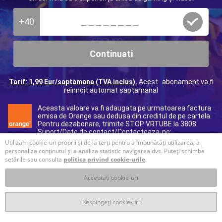
+40
Continuati
Tarif: 1,99 Eur/saptamana (TVA inclus).
Acest abonament va fi
reînnoit automat saptamanal
Aceasta valoare va fi adaugata pe urmatoarea factura
emisa de Orange sau dedusa din creditul de pe cartela.
Pentru dezabonare, trimite STOP VRTUBE la 3808.
Suport/Date de contact/Contacteaza-ne:
40312295017
(tarif normal), e-mail:
ro@helpdcb.com
Utilizăm cookie-uri proprii și de la terți pentru a îmbunătăți utilizarea, a
personaliza conținutul și a analiza statistic navigarea dvs. Puteți schimba
setările sau consulta
politica privind cookie-urile
.
Acceptați cookie-uri
Respingeți cookie-uri
T&C
Prelucrare datelor personale