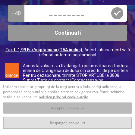
+40
Continuati
Tarif: 1,99 Eur/saptamana (TVA inclus).
Acest abonament va fi
reînnoit automat saptamanal
Aceasta valoare va fi adaugata pe urmatoarea factura
emisa de Orange sau dedusa din creditul de pe cartela.
Pentru dezabonare, trimite STOP VRTUBE la 3808.
Suport/Date de contact/Contacteaza-ne:
40312295017
(tarif normal), e-mail:
ro@helpdcb.com
Utilizăm cookie-uri proprii și de la terți pentru a îmbunătăți utilizarea, a
personaliza conținutul și a analiza statistic navigarea dvs. Puteți schimba
setările sau consulta
politica privind cookie-urile
.
Acceptați cookie-uri
Respingeți cookie-uri
T&C
Prelucrare datelor personale