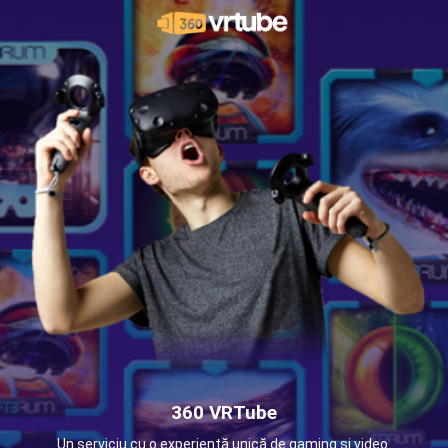
360 VRTube
Un serviciu cu o experiență unică de gaming și video.