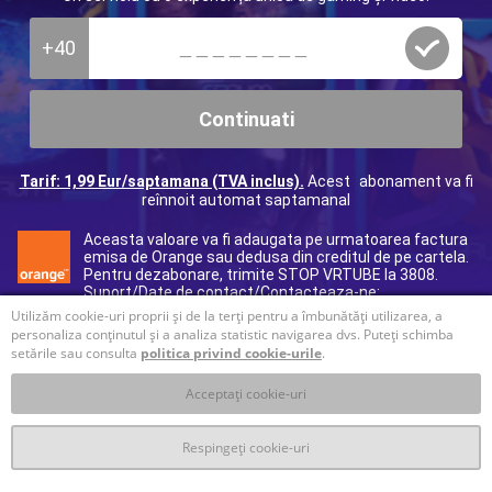
+40
Continuati
Tarif: 1,99 Eur/saptamana (TVA inclus).
Acest abonament va fi
reînnoit automat saptamanal
Aceasta valoare va fi adaugata pe urmatoarea factura
emisa de Orange sau dedusa din creditul de pe cartela.
Pentru dezabonare, trimite STOP VRTUBE la 3808.
Suport/Date de contact/Contacteaza-ne:
40312295017
(tarif normal), e-mail:
ro@helpdcb.com
Utilizăm cookie-uri proprii și de la terți pentru a îmbunătăți utilizarea, a
personaliza conținutul și a analiza statistic navigarea dvs. Puteți schimba
setările sau consulta
politica privind cookie-urile
.
Acceptați cookie-uri
Respingeți cookie-uri
T&C
Prelucrare datelor personale