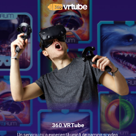
360 VRTube
Un serviciu cu o experiență unică de gaming și video.